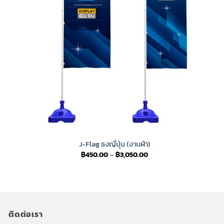
J-Flag ธงญี่ปุ่น (งานผ้า)
Price
฿
450.00
–
฿
3,050.00
range:
฿450.00
through
฿3,050.00
ติดต่อเรา