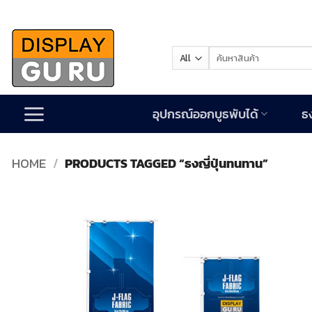
Skip
to
content
Search
for:
อุปกรณ์ออกบูธพับได้
ธ
HOME
/
PRODUCTS TAGGED “ธงญี่ปุ่นทนทาน”