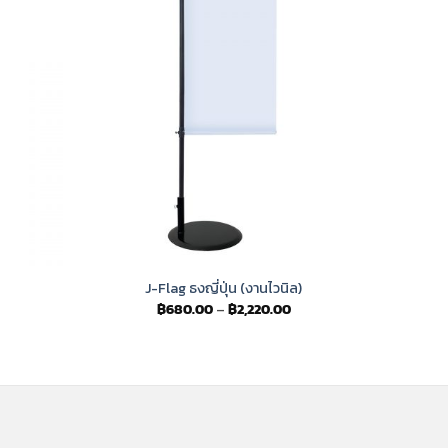
J-Flag ธงญี่ปุ่น (งานไวนิล)
Price
฿
680.00
–
฿
2,220.00
range:
฿680.00
through
฿2,220.00