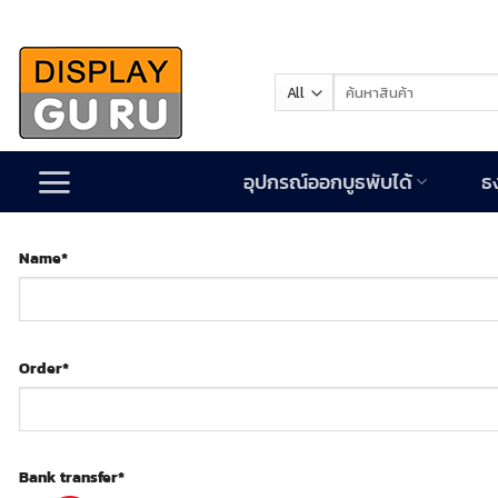
Skip
to
content
Search
for:
อุปกรณ์ออกบูธพับได้
ธ
Name
*
Order
*
Bank transfer
*