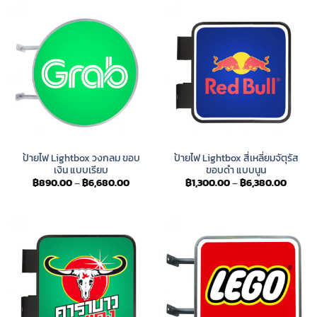
฿6,680.00
฿6,680
ป้ายไฟ Lightbox วงกลม ขอบ
ป้ายไฟ Lightbox สี่เหลี่ยมจัตุรัส
เงิน แบบเรียบ
ขอบดำ แบบนูน
Price
Price
฿
890.00
–
฿
6,680.00
฿
1,300.00
–
฿
6,380.00
range:
range:
฿890.00
฿1,300
through
throug
฿6,680.00
฿6,380