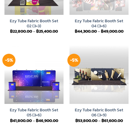
Ezy Tube Fabric Booth Set
Ezy Tube Fabric Booth Set
02 (3×3)
04 (3×6)
Price
Price
฿
22,800.00
–
฿
25,400.00
฿
44,300.00
–
฿
49,000.00
range:
range
฿22,800.00
฿44,
through
thro
฿25,400.00
฿49,
-5%
-5%
Ezy Tube Fabric Booth Set
Ezy Tube Fabric Booth Set
05 (3×6)
06 (3×9)
Price
Price
฿
41,800.00
–
฿
46,900.00
฿
53,800.00
–
฿
61,600.00
range:
range
฿41,800.00
฿53,
through
thro