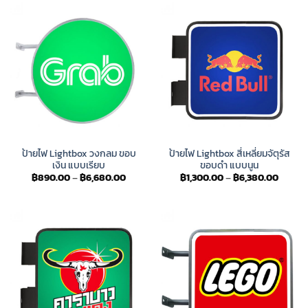
฿6,680.00
฿6,680
ป้ายไฟ Lightbox วงกลม ขอบ
ป้ายไฟ Lightbox สี่เหลี่ยมจัตุรัส
เงิน แบบเรียบ
ขอบดำ แบบนูน
Price
Price
฿
890.00
–
฿
6,680.00
฿
1,300.00
–
฿
6,380.00
range:
range:
฿890.00
฿1,300
through
throug
฿6,680.00
฿6,380