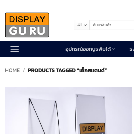
Skip
to
content
Search
for:
อุปกรณ์ออกบูธพับได้
ธ
HOME
/
PRODUCTS TAGGED “เอ็กสแตนด์”