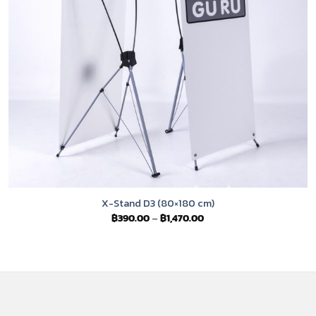
X-Stand D3 (80×180 cm)
Price
฿
390.00
–
฿
1,470.00
range:
฿390.00
through
฿1,470.00