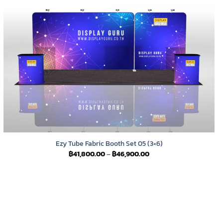
Ezy Tube Fabric Booth Set 05 (3×6)
Price
฿
41,800.00
–
฿
46,900.00
range:
฿41,800.00
through
฿46,900.00