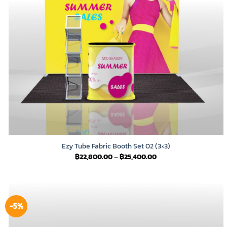
Ezy Tube Fabric Booth Set 02 (3×3)
Price
฿
22,800.00
–
฿
25,400.00
range:
฿22,800.00
through
฿25,400.00
-5%