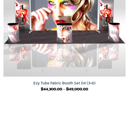
Ezy Tube Fabric Booth Set 04 (3×6)
Price
฿
44,300.00
–
฿
49,000.00
range:
฿44,300.00
through
฿49,000.00