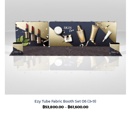
Ezy Tube Fabric Booth Set 06 (3×9)
Price
฿
53,800.00
–
฿
61,600.00
range:
฿53,800.00
through
฿61,600.00