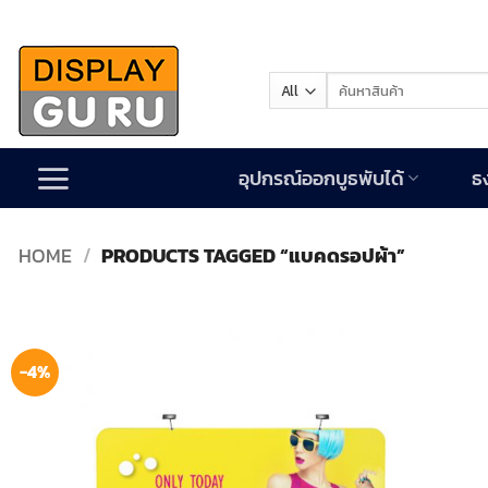
Skip
to
content
Search
for:
อุปกรณ์ออกบูธพับได้
ธ
HOME
/
PRODUCTS TAGGED “แบคดรอปผ้า”
-4%