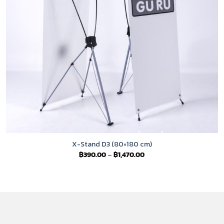
X-Stand D3 (80×180 cm)
Price
฿
390.00
–
฿
1,470.00
range:
฿390.00
through
฿1,470.00