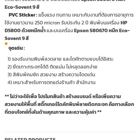
Eco-Sovent 9 สี
…
PVC Sticker :
แข็งแรง ทนทาน เหมาะกับงานที่ต้องการอายุการ
ใช้งานยาวนาน 250 micron รับประกัน 2 ปี พิมพ์บนเครื่อง
HP
D5800 ด้วยหมึกน้ำ
และบนเครื่อง
Epson S80670 หมึก Eco-
Sovent 9 สี
จุดเด่น :
…
1) รองรับงานพิมพ์ลวดลาย และไดคัทตามแบบได้อิสระ
…
2) ยึดเกาะกระจกได้ดี ติดแน่น ไม่หลุดลอกง่าย
…
3) สีพิมพ์คมชัด สวยงาม สร้างความโดดเด่น
…
4) เหมาะสำหรับการตกแต่งร้านค้า สำนักงาน
** ไม่ว่าจะใช้เพื่อ โปรโมทสินค้า สร้างแบรนด์ หรือเพิ่มความ
สวยงามให้พื้นที่ สติ๊กเกอร์ไดคัทพิมพ์ลายติดกระจก คือทางเลือก
ที่ตอบโจทย์ทั้งในด้านคุณภาพ และความคุ้มค่า **
RELATED PRODUCTS