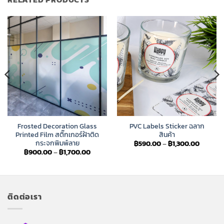
Frosted Decoration Glass
PVC Labels Sticker ฉลาก
Printed Film สติ๊กเกอร์ฝ้าติด
สินค้า
กระจกพิมพ์ลาย
Price
฿
590.00
–
฿
1,300.00
:
range:
Price
฿
900.00
–
฿
1,700.00
00
฿590.0
range:
gh
through
฿900.00
0.00
฿1,300.
through
฿1,700.00
ติดต่อเรา