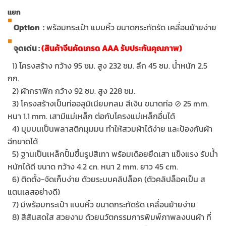
แยก
Option :
พร้อมกระเป๋า แบบหิ้ว ขนาดกระทัดรัด เคลื่อนย้ายง่าย
จุดเด่น :
(สินค้าจีนคัดเกรด AAA รับประกันคุณภาพ)
…
1) โครงสร้าง กว้าง 95 ซม. สูง 232 ซม. ลึก 45 ซม. น้ำหนัก 2.5
กก.
…
2) ผ้ากราฟิก กว้าง 92 ซม. สูง 228 ซม.
…
3) โครงสร้างเป็นท่ออลูมิเนียมกลม สีเงิน ขนาดท่อ ⊘ 25 mm.
หนา 1.1 mm. เสามีแม่เหล็ก ต่อกับโครงแม่เหล็กอื่นได้
…
4) มุมบนเป็นพลาสติกมุมมน ทำให้สวมผ้าได้ง่าย และป้องกันผ้า
ฉีกขาดได้
…
5) ฐานเป็นเหล็กปั้มขึ้นรูปสีเทา พร้อมเดือยยึดเสา แข็งแรง รับน้ำ
หนักได้ดี ขนาด กว้าง 4.2 cn. หนา 2 mm. ยาว 45 cm.
…
6) ติดตั้ง-จัดเก็บง่าย ด้วยระบบคลิปล็อค (ตัวคลิปล็อคเป็น ส
แตนเลสอย่างดี)
…
7) มี
พร้อมกระเป๋า แบบหิ้ว ขนาดกระทัดรัด เคลื่อนย้ายง่าย
…
8) สีสันสดใส สวยงาม ด้วยนวัตกรรมการพิมพ์ภาพลงบนผ้า ที่