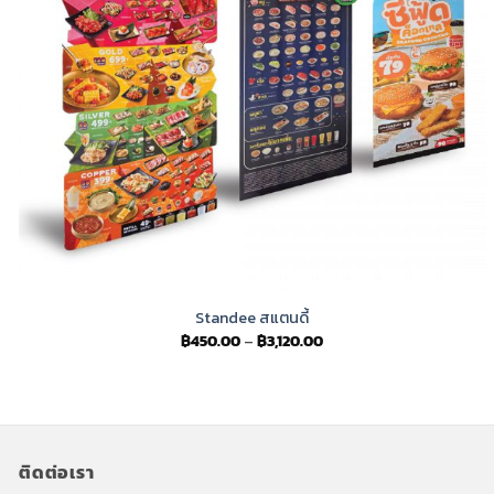
Standee สแตนดี้
Price
฿
450.00
–
฿
3,120.00
range:
฿450.00
through
฿3,120.00
ติดต่อเรา