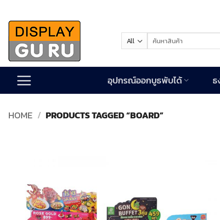
Skip
to
content
Search
for:
อุปกรณ์ออกบูธพับได้
ธ
HOME
/
PRODUCTS TAGGED “BOARD”