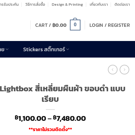
รรับประกัน
วิธีการสั่งซื้อ
Design & Printing
เกี่ยวกับเรา
ติดต่อเรา
CART /
฿
0.00
LOGIN / REGISTER
0
าย
Stickers สติ๊กเกอร์
 Lightbox สี่เหลี่ยมผืนผ้า ขอบดำ แบบ
เรียบ
Price
1,100.00
–
7,480.00
฿
฿
range:
**ราคาไม่รวมติดตั้ง**
฿1,100.00