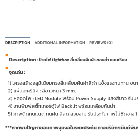
DESCRIPTION
ADDITIONAL INFORMATION
REVIEWS (0)
Description :
ป้ายไฟ Lightbox สี่เหลี่ยมผืนผ้า ขอบดำ แบบเรียบ
จุดเด่น :
…
1) โครงสร้างอลูมิเนียมทรงสี่เหลี่ยมผืนผ้าสีดำ แข็งแรงทนทาน 
…
2) แผ่นอะคริลิค : สีขาวหนา 3 mm.
…
3) หลอดไฟ : LED Module พร้อม Power Supply แสงสีขาว รับประ
…
4) งานพิมพ์สติ๊กเกอร์ตู้ไฟ Backlit พร้อมเคลือบกันน้ำ
…
5)
ภาพติดทนแดด ทนฝน สีสด สวยงาม รับประกันภาพไม่ซีดจาง 1 
***หากพบปัญหาขอบภาพงุมงอในระยะประกัน ทางบริษัทฯยินดีพิมพ์