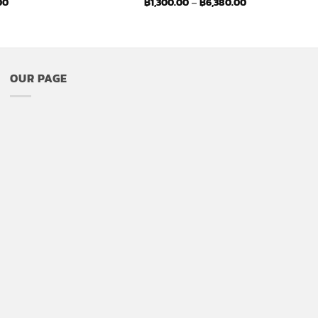
Price
Price
00
฿
1,300.00
–
฿
6,380.00
range:
range:
฿1,100.00
฿1,300.00
through
through
฿7,480.00
฿6,380.00
OUR PAGE