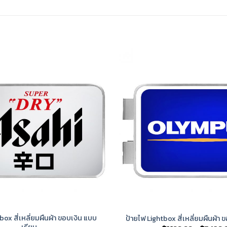
box สี่เหลี่ยมผืนผ้า ขอบเงิน แบบ
ป้ายไฟ Lightbox สี่เหลี่ยมผืนผ้า 
เรียบ