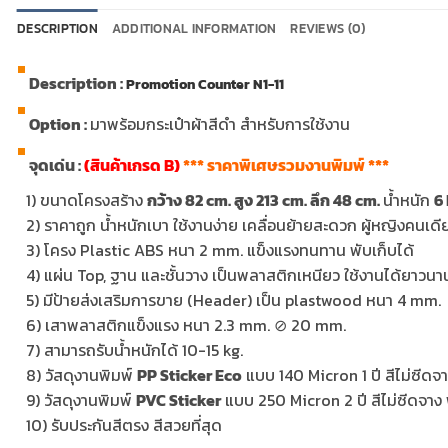
DESCRIPTION
ADDITIONAL INFORMATION
REVIEWS (0)
Description :
Promotion Counter N1-11
Option :
มาพร้อมกระเป๋าผ้าสีดำ สำหรับการใช้งาน
จุดเด่น :
(สินค้าเกรด B)
*** ราคาพิเศษรวมงานพิมพ์ ***
…
1) ขนาดโครงสร้าง
กว้าง 82 cm. สูง 213 cm. ลึก 48 cm.
น้ำหนัก
6 
…
2) ราคาถูก น้ำหนักเบา ใช้งานง่าย เคลื่อนย้ายสะดวก ผู้หญิงคนเด
…
3) โครง Plastic ABS หนา 2 mm. แข็งแรงทนทาน พับเก็บได้
…
4) แผ่น Top, ฐาน และชั้นวาง เป็นพลาสติกเหนียว ใช้งานได้ยาวน
…
5) มีป้ายส่งเสริมการขาย (Header) เป็น plastwood หนา 4 mm.
…
6) เสาพลาสติกแข็งแรง หนา 2.3 mm. ⊘ 20 mm.
…
7) สามารถรับน้ำหนักได้ 10-15 kg.
…
8) วัสดุงานพิมพ์
PP Sticker Eco
แบบ 140 Micron 1 ปี สีไม่ซีดจา
…
9) วัสดุงานพิมพ์
PVC Sticker
แบบ 250 Micron 2 ปี สีไม่ซีดจาง 
…
10) รับประกันสีตรง สีสวยที่สุด