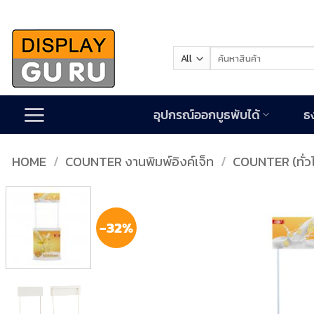
Skip
to
content
Search
for:
อุปกรณ์ออกบูธพับได้
ธ
HOME
/
COUNTER งานพิมพ์อิงค์เจ็ท
/
COUNTER (ทั่ว
-32%