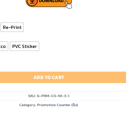
฿2,500.00
Re-Print
Eco
PVC Sticker
ter N1-11 quantity
ADD TO CART
SKU:
G-PRM-CO-N1-3-1
Category:
Promotion Counter (จีน)