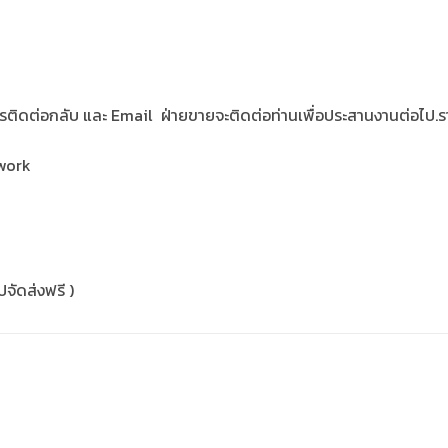
อร์โทร​ติดต่อกลับ​ และ​ Email​ ฝ่ายขาย​จะติดต่อท่านเพื่อประสานงาน​ต่อไป
twork
ปจัดส่งฟรี )